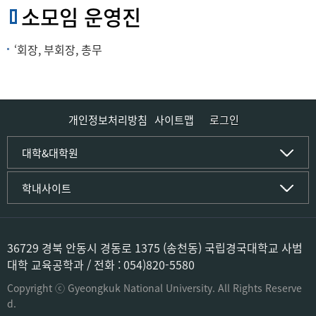
소모임 운영진
‘회장, 부회장, 총무
개인정보처리방침
사이트맵
로그인
인문사회·IT대학
대학&대학원
인문·문화학부
국립경국대학교
학내사이트
국어국문학전공
(재)국립경국대학교발전기금
중국어문·문화학전공
글로컬인재양성관(고시원)
한자문화콘텐츠학전공
공동실험실습관
문화유산학전공
공용S/W관리시스템
36729 경북 안동시 경동로 1375 (송천동) 국립경국대학교 사범
미디어문화커뮤니케이션학전공
공자학원
대학 교육공학과 / 전화 : 054)820-5580
사학전공
공학교육인증시스템
과학영재교육원
Copyright ⓒ Gyeongkuk National University. All Rights Reserve
컴퓨터·소프트웨어공학부
교육혁신본부
d.
컴퓨터공학전공
도서관