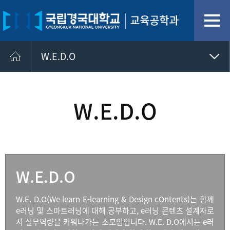
W.E.D.O
Output
리터러시
W.E.D.O
학과활동
W.E.D.O
시너지
놀이터
W.E.D.O
W.E. D.O(We learn E-learning & Design cOntents)는 함께
e러닝 및 스마트러닝에 대해 공부하고, e러닝 콘텐츠 설계자로
서 실무역량을 키워나가는 소모임입니다. W.E. D.O에서는 e러