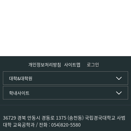
개인정보처리방침
사이트맵
로그인
인문사회·IT대학
대학&대학원
인문·문화학부
국립경국대학교
학내사이트
국어국문학전공
(재)국립경국대학교발전기금
중국어문·문화학전공
글로컬인재양성관(고시원)
한자문화콘텐츠학전공
공동실험실습관
문화유산학전공
공용S/W관리시스템
36729 경북 안동시 경동로 1375 (송천동) 국립경국대학교 사범
미디어문화커뮤니케이션학전공
공자학원
대학 교육공학과 / 전화 : 054)820-5580
사학전공
공학교육인증시스템